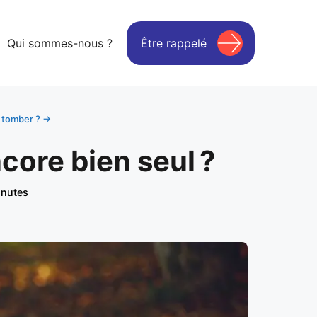
Qui sommes-nous ?
Être rappelé
e tomber ? →
core bien seul ?
inutes