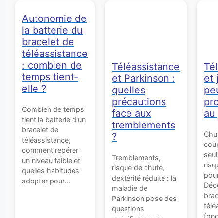
Autonomie de
la batterie du
bracelet de
téléassistance
: combien de
Téléassistance
Té
temps tient-
et Parkinson :
et 
elle ?
quelles
pe
précautions
pr
Combien de temps
face aux
au 
tient la batterie d'un
tremblements
bracelet de
Chut
?
téléassistance,
coup
comment repérer
seu
Tremblements,
un niveau faible et
risq
risque de chute,
quelles habitudes
pour
dextérité réduite : la
adopter pour...
Déco
maladie de
brac
Parkinson pose des
télé
questions
fonc