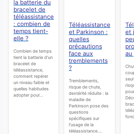
la batterie du
bracelet de
téléassistance
: combien de
Téléassistance
Té
temps tient-
et Parkinson :
et 
elle ?
quelles
pe
précautions
pr
Combien de temps
face aux
au 
tient la batterie d'un
tremblements
bracelet de
Chut
?
téléassistance,
coup
comment repérer
seu
Tremblements,
un niveau faible et
risq
risque de chute,
quelles habitudes
pour
dextérité réduite : la
adopter pour...
Déco
maladie de
brac
Parkinson pose des
télé
questions
fonc
spécifiques sur
l'usage de la
téléassistance....