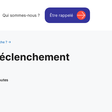
Qui sommes-nous ?
Être rappelé
che ? →
 déclenchement
nutes