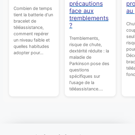
précautions
pr
Combien de temps
face aux
au 
tient la batterie d'un
tremblements
bracelet de
Chut
?
téléassistance,
coup
comment repérer
seu
Tremblements,
un niveau faible et
risq
risque de chute,
quelles habitudes
pour
dextérité réduite : la
adopter pour...
Déco
maladie de
brac
Parkinson pose des
télé
questions
fonc
spécifiques sur
l'usage de la
téléassistance....