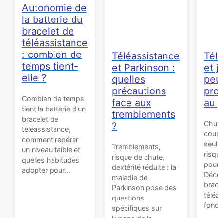
Autonomie de
la batterie du
bracelet de
téléassistance
: combien de
Téléassistance
Té
temps tient-
et Parkinson :
et 
elle ?
quelles
pe
précautions
pr
Combien de temps
face aux
au 
tient la batterie d'un
tremblements
bracelet de
Chut
?
téléassistance,
coup
comment repérer
seu
Tremblements,
un niveau faible et
risq
risque de chute,
quelles habitudes
pour
dextérité réduite : la
adopter pour...
Déco
maladie de
brac
Parkinson pose des
télé
questions
fonc
spécifiques sur