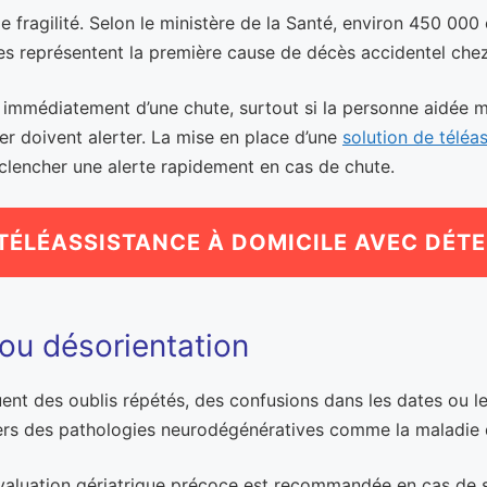
e fragilité. Selon le ministère de la Santé, environ 450 00
les représentent la première cause de décès accidentel chez
 immédiatement d’une chute, surtout si la personne aidée mi
r doivent alerter. La mise en place d’une
solution de téléa
éclencher une alerte rapidement en cas de chute.
TÉLÉASSISTANCE À DOMICILE AVEC DÉT
 ou désorientation
ent des oublis répétés, des confusions dans les dates ou les
ers des pathologies neurodégénératives comme la maladie 
valuation gériatrique précoce est recommandée en cas de su