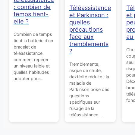
: combien de
Téléassistance
Té
temps tient-
et Parkinson :
et 
elle ?
quelles
pe
précautions
pr
Combien de temps
face aux
au 
tient la batterie d'un
tremblements
bracelet de
Chut
?
téléassistance,
coup
comment repérer
seu
Tremblements,
un niveau faible et
risq
risque de chute,
quelles habitudes
pour
dextérité réduite : la
adopter pour...
Déco
maladie de
brac
Parkinson pose des
télé
questions
fonc
spécifiques sur
l'usage de la
téléassistance....