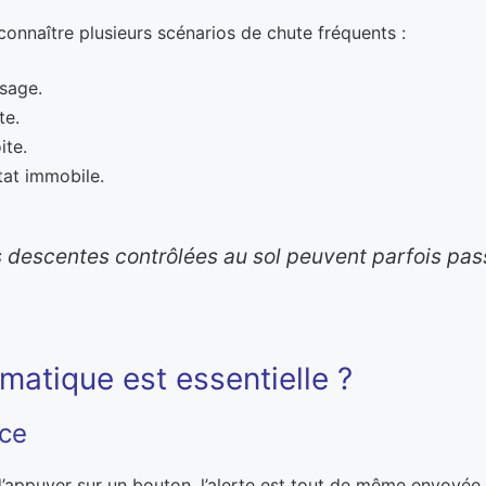
onnaître plusieurs scénarios de chute fréquents :
isage.
te.
ite.
tat immobile.
les descentes contrôlées au sol peuvent parfois pa
matique est essentielle ?
nce
d’appuyer sur un bouton, l’alerte est tout de même envoyée.