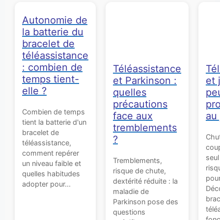
Autonomie de
la batterie du
bracelet de
téléassistance
: combien de
Téléassistance
Té
temps tient-
et Parkinson :
et 
elle ?
quelles
pe
précautions
pr
Combien de temps
face aux
au 
tient la batterie d'un
tremblements
bracelet de
Chut
?
téléassistance,
coup
comment repérer
seu
Tremblements,
un niveau faible et
risq
risque de chute,
quelles habitudes
pour
dextérité réduite : la
adopter pour...
Déco
maladie de
brac
Parkinson pose des
télé
questions
fonc