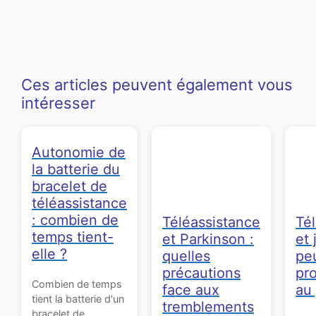
Ces articles peuvent également vous
intéresser
Autonomie de
la batterie du
bracelet de
téléassistance
: combien de
Téléassistance
Té
temps tient-
et Parkinson :
et 
elle ?
quelles
pe
précautions
pr
Combien de temps
face aux
au 
tient la batterie d'un
tremblements
bracelet de