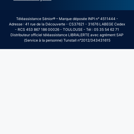
Téléassistance Sénior® – Marque déposée INPI n° 4511444 -
Adresse : 41 rue de la Découverte - CS37621 - 31676 LABEGE Cedex
- RCS 453 867 186 00026 - TOULOUSE - Tél : 05 35 54 62 71
Distributeur officiel téléassistance LIBRALERTE avec agrément SAP
(Service à la personne) Tunstall n°2012/343431615