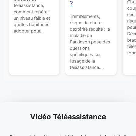
Chut
?
téléassistance,
coup
comment repérer
seu
Tremblements,
un niveau faible et
risq
risque de chute,
quelles habitudes
pour
dextérité réduite : la
adopter pour...
Déco
maladie de
brac
Parkinson pose des
télé
questions
fonc
spécifiques sur
l'usage de la
téléassistance....
Vidéo Téléassistance