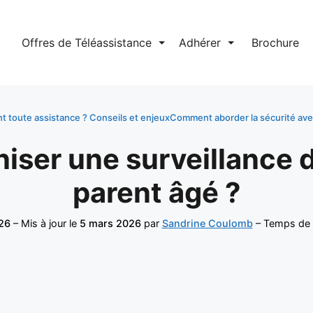
l
Offres de Téléassistance
⏷
Adhérer
⏷
Brochure
t toute assistance ? Conseils et enjeux
Comment aborder la sécurité avec
ser une surveillance d
parent âgé ?
26
– Mis à jour le
5 mars 2026
par
Sandrine Coulomb
– Temps de l