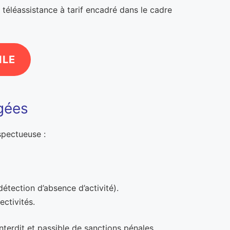
 téléassistance à tarif encadré dans le cadre
ILE
âgées
spectueuse :
étection d’absence d’activité).
ectivités.
nterdit et passible de sanctions pénales