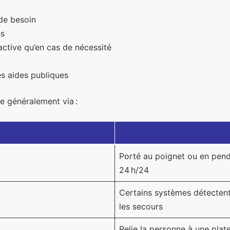
 de besoin
es
’active qu’en cas de nécessité
es aides publiques
ue généralement via :
Porté au poignet ou en pende
24 h/24
Certains systèmes détectent
les secours
Relie la personne à une plat