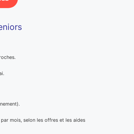
eniors
proches.
i.
nnement).
par mois, selon les offres et les aides