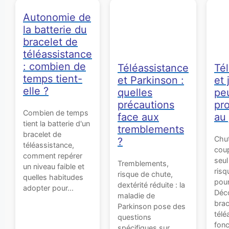
Autonomie de
la batterie du
bracelet de
téléassistance
: combien de
Téléassistance
Té
temps tient-
et Parkinson :
et 
elle ?
quelles
pe
précautions
pr
Combien de temps
face aux
au 
tient la batterie d'un
tremblements
bracelet de
Chut
?
téléassistance,
coup
comment repérer
seu
Tremblements,
un niveau faible et
risq
risque de chute,
quelles habitudes
pour
dextérité réduite : la
adopter pour...
Déco
maladie de
brac
Parkinson pose des
télé
questions
fonc
spécifiques sur