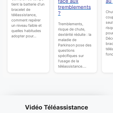
face aux
au 
tient la batterie d'un
tremblements
bracelet de
Chut
?
téléassistance,
coup
comment repérer
seu
Tremblements,
un niveau faible et
risq
risque de chute,
quelles habitudes
pour
dextérité réduite : la
adopter pour...
Déco
maladie de
brac
Parkinson pose des
télé
questions
fonc
spécifiques sur
l'usage de la
téléassistance....
Vidéo Téléassistance