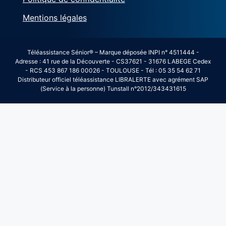
Mentions légales
Téléassistance Sénior® – Marque déposée INPI n° 4511444 -
Adresse : 41 rue de la Découverte - CS37621 - 31676 LABEGE Cedex
- RCS 453 867 186 00026 - TOULOUSE - Tél : 05 35 54 62 71
Distributeur officiel téléassistance LIBRALERTE avec agrément SAP
(Service à la personne) Tunstall n°2012/343431615