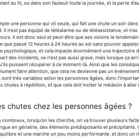
nt au lit, ou dans son fauteuil toute la journée, et la perte d’a
e une personne qui vit seule, qui fait une chute un soir dans 
t. Il n’est pas équipé de téléalarme ou de téléassistance, et n’a
urs. Il est donc seul et peut-être que ses voisins le lendemain 
e que passé 12 heures à 24 heures au sol sans pouvoir appeler à
me psychologique, et cela impacte énormément une trajectoire de 
rt des incidents, ce n’est pas aussi grave, mais lorsque ça arriv
u’ils puissent récupérer à ce moment-là. Ainsi que les conséqu
solument faire attention, que cela ne devienne pas un événemen
ont très variables selon les personnes âgées, donc l’important, 
es chutes à répétition, et que cela doit inciter le médecin à all
es chutes chez les personnes âgées ?
 nombreux, lorsqu’on les cherche, on va trouver plusieurs fact
gue en gériatrie, des éléments prédisposants et précipitants. Il 
équilibre et une marche un peu moins performante, et donc un r