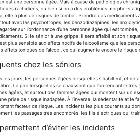
’on est une personne âgée. Mais à cause de pathologies chroniq
atiques rachidiens, ou bien si on a des problèmes morpho-stati
ée, elle a plus de risques de tomber. Prendre des médicaments 
tout avec les psychotropes, les benzodiazépines, les anxiolytiq
regarder sur l’ordonnance d’une personne âgée qui est tombée, 
dicaments. Si le sénior à une grippe, il sera affaibli et son risq
est plus sensible aux effets nocifs de l’alcoolisme que les pe
 effets toxiques de l’alcool, ce qui augmente encore le risque
quents chez les séniors
les jours, les personnes âgées lorsqu’elles s’habillent, et not
ilibre. Le pire lorsqu’elles se chaussent que l’on rencontre très 
es âgées, et surtout des femmes âgées qui montent sur un esca
e prise de risque inadaptée. À l’inverse, la sédentarité et le fai
rtant facteur de risque. Les incidents les plus courants au do
ement les passages très encombrés, les fils électriques qui traîne
permettent d’éviter les incidents