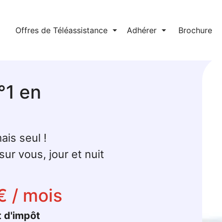
l
Offres de Téléassistance
⏷
Adhérer
⏷
Brochure
°1 en
ais seul !
ur vous, jour et nuit
€ / mois
t d'impôt