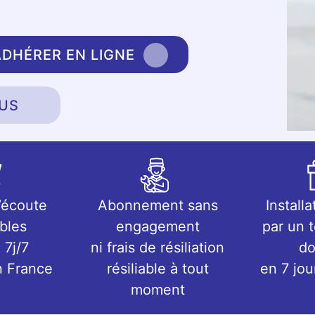
ADHÉRER EN LIGNE
US
’écoute
Abonnement sans
Installa
bles
engagement
par un 
 7j/7
ni frais de résiliation
do
n France
résiliable à tout
en 7 jo
moment