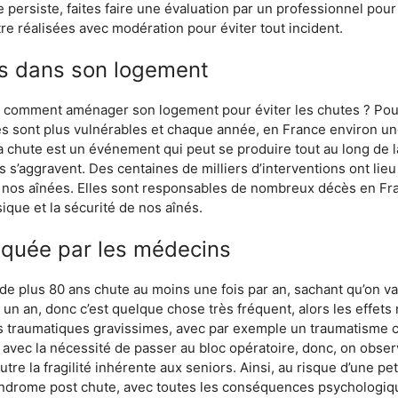
persiste, faites faire une évaluation par un professionnel pour 
tre réalisées avec modération pour éviter tout incident.
es dans son logement
, comment aménager son logement pour éviter les chutes ? Pour
es sont plus vulnérables et chaque année, en France environ un
a chute est un événement qui peut se produire tout au long de la
tats s’aggravent. Des centaines de milliers d’interventions ont 
nos aînées. Elles sont responsables de nombreux décès en Fran
sique et la sécurité de nos aînés.
iquée par les médecins
 plus 80 ans chute au moins une fois par an, sachant qu’on va d
r un an, donc c’est quelque chose très fréquent, alors les effets 
traumatiques gravissimes, avec par exemple un traumatisme c
, avec la nécessité de passer au bloc opératoire, donc, on obs
tre la fragilité inhérente aux seniors. Ainsi, au risque d’une pe
syndrome post chute, avec toutes les conséquences psychologiq