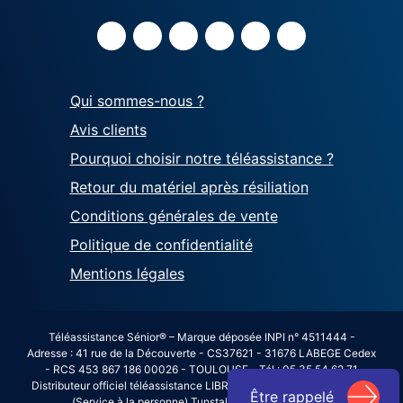
Qui sommes-nous ?
Avis clients
Pourquoi choisir notre téléassistance ?
Retour du matériel après résiliation
Conditions générales de vente
Politique de confidentialité
Mentions légales
Téléassistance Sénior® – Marque déposée INPI n° 4511444 -
Adresse : 41 rue de la Découverte - CS37621 - 31676 LABEGE Cedex
- RCS 453 867 186 00026 - TOULOUSE - Tél : 05 35 54 62 71
Distributeur officiel téléassistance LIBRALERTE avec agrément SAP
Être rappelé
(Service à la personne) Tunstall n°2012/343431615