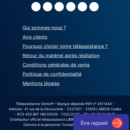
Qui sommes-nous ?
Avis clients
Pourquoi choisir notre téléassistance ?
Retour du matériel après résiliation
Conditions générales de vente
Politique de confidentialité
Mentions légales
Téléassistance Sénior® – Marque déposée INPI n° 4511444 -
Adresse : 41 rue de la Découverte - CS37621 - 31676 LABEGE Cedex
- RCS 453 867 186 00026 - TOULOUSE - Tél : 05 35 54 62 71
Distributeur officiel téléassistance LIBRALERTE avec agrément SAP
Être rappelé
(Service à la personne) Tunstall n°2012/343431615