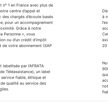
t n° 1 en France avec plus de
otre centre d’appel et
Dè
ec des chargés d’écoute basés
à n
nce, pour un accompagnement
l’e
roximité. Grâce à notre
sou
la Personne », vous
Cet
ion ou d’un crédit d’impôt
exi
t de votre abonnement (SAP
20 
Not
t labellisée par l’AFRATA
900
de Téléassistance), un label
qua
 service fiable, éthique et
ac
de qualité au service des
not
iles.
fia