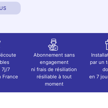
US
’écoute
Abonnement sans
Installa
bles
engagement
par un 
 7j/7
ni frais de résiliation
do
n France
résiliable à tout
en 7 jo
moment