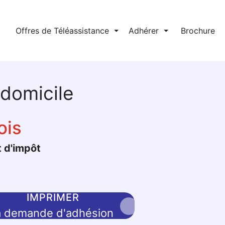
l
Offres de Téléassistance
⏷
Adhérer
⏷
Brochure
 domicile
ois
t d'impôt
IMPRIMER
a demande d'adhésion