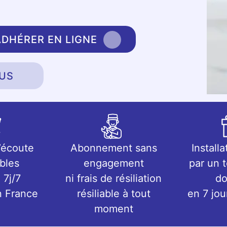
ADHÉRER EN LIGNE
US
’écoute
Abonnement sans
Installa
bles
engagement
par un 
 7j/7
ni frais de résiliation
do
n France
résiliable à tout
en 7 jo
moment