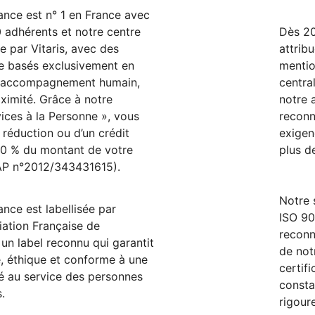
ance est n° 1 en France avec
 adhérents et notre centre
Dès 20
e par Vitaris, avec des
attrib
e basés exclusivement en
mentio
n accompagnement humain,
centra
oximité. Grâce à notre
notre
ices à la Personne », vous
reconn
 réduction ou d’un crédit
exigen
50 % du montant de votre
plus d
P n°2012/343431615).
Notre 
ance est labellisée par
ISO 90
iation Française de
reconn
 un label reconnu qui garantit
de no
e, éthique et conforme à une
certif
té au service des personnes
consta
s.
rigour