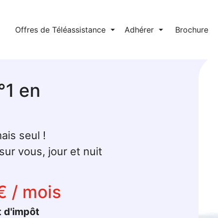
l
Offres de Téléassistance
⏷
Adhérer
⏷
Brochure
°1 en
ais seul !
ur vous, jour et nuit
€ / mois
t d'impôt