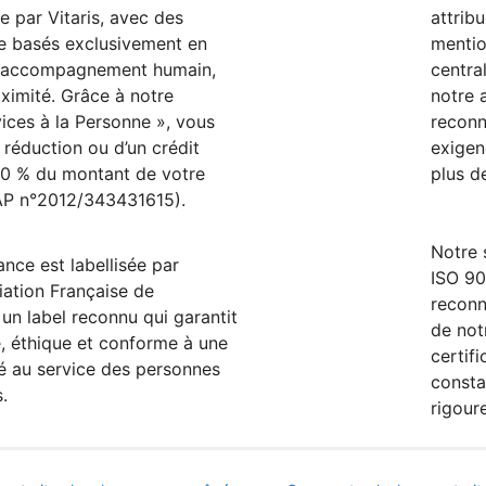
e par Vitaris, avec des
attrib
e basés exclusivement en
mentio
n accompagnement humain,
centra
oximité. Grâce à notre
notre
ices à la Personne », vous
reconn
 réduction ou d’un crédit
exigen
50 % du montant de votre
plus d
P n°2012/343431615).
Notre 
ance est labellisée par
ISO 90
iation Française de
reconn
 un label reconnu qui garantit
de no
e, éthique et conforme à une
certif
té au service des personnes
consta
s.
rigour