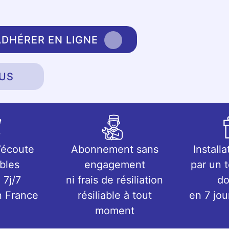
ADHÉRER EN LIGNE
US
’écoute
Abonnement sans
Installa
bles
engagement
par un 
 7j/7
ni frais de résiliation
do
n France
résiliable à tout
en 7 jo
moment