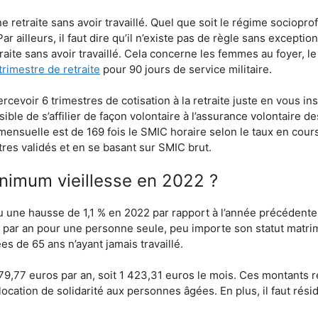
ne retraite sans avoir travaillé. Quel que soit le régime sociopr
ar ailleurs, il faut dire qu’il n’existe pas de règle sans excepti
traite sans avoir travaillé. Cela concerne les femmes au foyer, l
trimestre de retraite
pour 90 jours de service militaire.
cevoir 6 trimestres de cotisation à la retraite juste en vous i
ssible de s’affilier de façon volontaire à l’assurance volontaire d
on mensuelle est de 169 fois le SMIC horaire selon le taux en cou
res validés et en se basant sur SMIC brut.
nimum vieillesse en 2022 ?
une hausse de 1,1 % en 2022 par rapport à l’année précédente. 
 par an pour une personne seule, peu importe son statut matrimo
s de 65 ans n’ayant jamais travaillé.
79,77 euros par an, soit 1 423,31 euros le mois. Ces montants 
llocation de solidarité aux personnes âgées. En plus, il faut rés