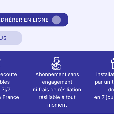
ADHÉRER EN LIGNE
US
’écoute
Abonnement sans
Installa
bles
engagement
par un 
 7j/7
ni frais de résiliation
do
n France
résiliable à tout
en 7 jo
moment