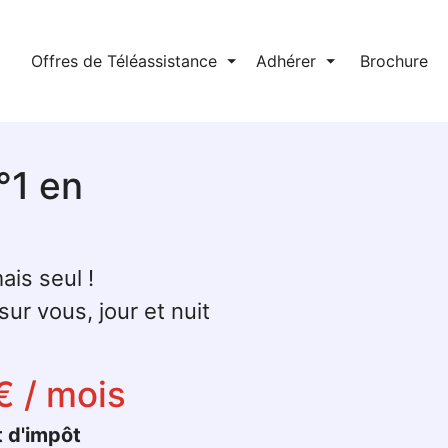
l
Offres de Téléassistance
⏷
Adhérer
⏷
Brochure
°1 en
ais seul !
ur vous, jour et nuit
€ / mois
t d'impôt