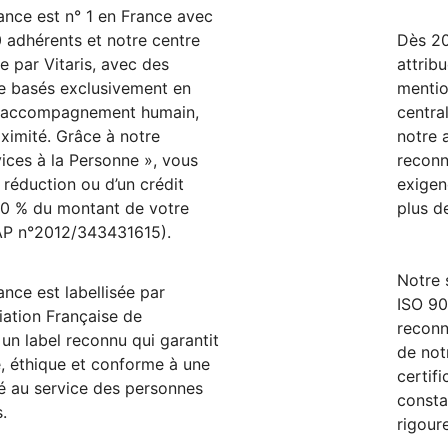
ance est n° 1 en France avec
 adhérents et notre centre
Dès 20
e par Vitaris, avec des
attrib
e basés exclusivement en
mentio
n accompagnement humain,
centra
oximité. Grâce à notre
notre
ices à la Personne », vous
reconn
 réduction ou d’un crédit
exigen
50 % du montant de votre
plus d
P n°2012/343431615).
Notre 
ance est labellisée par
ISO 90
iation Française de
reconn
 un label reconnu qui garantit
de no
e, éthique et conforme à une
certif
té au service des personnes
consta
s.
rigour