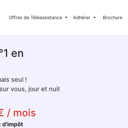
l
Offres de Téléassistance
⏷
Adhérer
⏷
Brochure
°1 en
ais seul !
ur vous, jour et nuit
€ / mois
t d'impôt