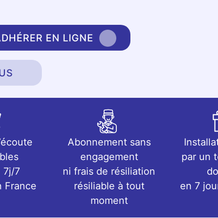
ADHÉRER EN LIGNE
US
’écoute
Abonnement sans
Installa
bles
engagement
par un 
 7j/7
ni frais de résiliation
do
n France
résiliable à tout
en 7 jo
moment