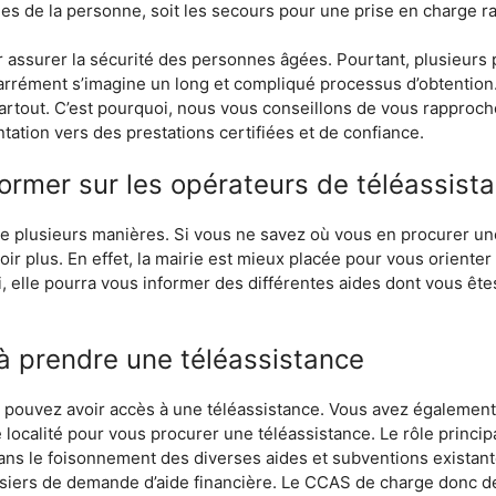
hes de la personne, soit les secours pour une prise en charge ra
r assurer la sécurité des personnes âgées. Pourtant, plusieur
rrément s’imagine un long et compliqué processus d’obtention. Ce
partout. C’est pourquoi, nous vous conseillons de vous rapproc
ntation vers des prestations certifiées et de confiance.
former sur les opérateurs de téléassist
 de plusieurs manières. Si vous ne savez où vous en procurer u
ir plus. En effet, la mairie est mieux placée pour vous orienter
, elle pourra vous informer des différentes aides dont vous ête
à prendre une téléassistance
us pouvez avoir accès à une téléassistance. Vous avez également
localité pour vous procurer une téléassistance. Le rôle princip
ns le foisonnement des diverses aides et subventions existantes,
ossiers de demande d’aide financière. Le CCAS de charge donc d