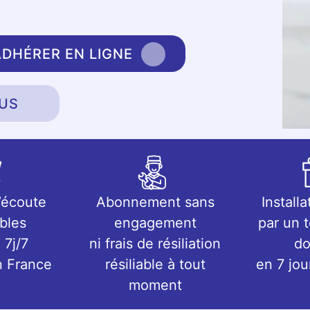
ADHÉRER EN LIGNE
US
’écoute
Abonnement sans
Installa
bles
engagement
par un 
 7j/7
ni frais de résiliation
do
n France
résiliable à tout
en 7 jo
moment