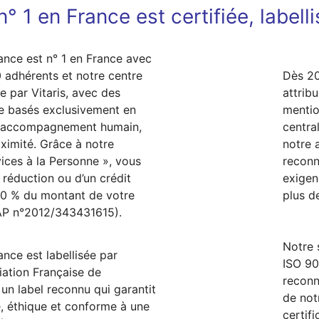
° 1 en France est certifiée, labell
ance est n° 1 en France avec
 adhérents et notre centre
Dès 20
e par Vitaris, avec des
attrib
e basés exclusivement en
mentio
n accompagnement humain,
centra
oximité. Grâce à notre
notre
ices à la Personne », vous
reconn
 réduction ou d’un crédit
exigen
50 % du montant de votre
plus d
P n°2012/343431615).
Notre 
ance est labellisée par
ISO 90
iation Française de
reconn
 un label reconnu qui garantit
de no
e, éthique et conforme à une
certif