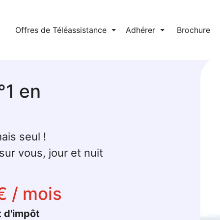
l
Offres de Téléassistance
⏷
Adhérer
⏷
Brochure
°1 en
ais seul !
ur vous, jour et nuit
€ / mois
t d'impôt