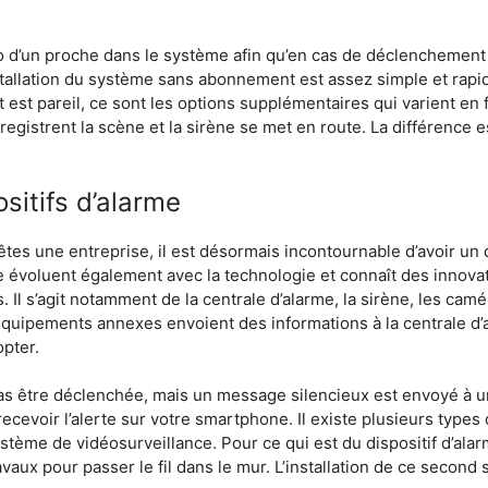
éro d’un proche dans le système afin qu’en cas de déclenchement 
nstallation du système sans abonnement est assez simple et rapide
t est pareil, ce sont les options supplémentaires qui varient en 
nregistrent la scène et la sirène se met en route. La différence
sitifs d’alarme
tes une entreprise, il est désormais incontournable d’avoir un d
 évoluent également avec la technologie et connaît des innovat
l s’agit notamment de la centrale d’alarme, la sirène, les camér
uipements annexes envoient des informations à la centrale d’a
pter.
pas être déclenchée, mais un message silencieux est envoyé à 
e recevoir l’alerte sur votre smartphone. Il existe plusieurs typ
tème de vidéosurveillance. Pour ce qui est du dispositif d’alarme
travaux pour passer le fil dans le mur. L’installation de ce second