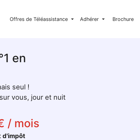
l
Offres de Téléassistance
⏷
Adhérer
⏷
Brochure
°1 en
ais seul !
ur vous, jour et nuit
€ / mois
t d'impôt