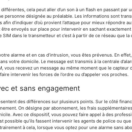
ifférentes, cela peut aller d’un son à un flash en passant par
ne personne désignée au préalable. Les informations sont transm
ils afin d’indiquer d’où provient l’attaque pour mieux répondre au
t être envoyés sur place pour intervenir en sachant exactement
 SIM dans le transmetteur et c’est à partir de ce réseau que l
votre alarme et en cas d’intrusion, vous êtes prévenus. En eff
ans votre domicile. Le message est transmis à la centrale d’alar
 GSM, vous recevez un message au même moment que le capteur dé
faire intervenir les forces de l’ordre ou d’appeler vos proches.
avec et sans engagement
entent des différences sur plusieurs points. Sur le côté finan
nnement. On désigne par abonnement, les frais supplémentaire
micile. Avec ce dispositif, vous pouvez faire appel à des profess
 est possible qu’ils fassent intervenir les agents de police ou qu
rairement à cela, lorsque vous optez pour une alarme sans abo