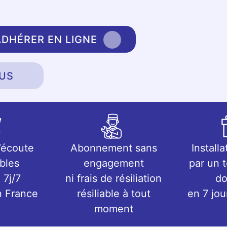
ADHÉRER EN LIGNE
US
’écoute
Abonnement sans
Installa
bles
engagement
par un 
 7j/7
ni frais de résiliation
do
n France
résiliable à tout
en 7 jo
moment