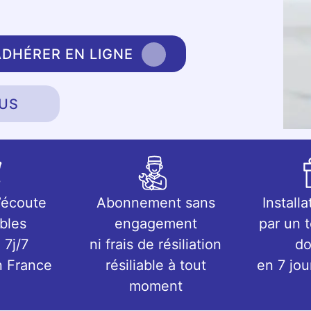
ADHÉRER EN LIGNE
US
’écoute
Abonnement sans
Installa
bles
engagement
par un 
 7j/7
ni frais de résiliation
do
n France
résiliable à tout
en 7 jo
moment