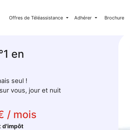
l
Offres de Téléassistance
⏷
Adhérer
⏷
Brochure
°1 en
ais seul !
ur vous, jour et nuit
€ / mois
t d'impôt