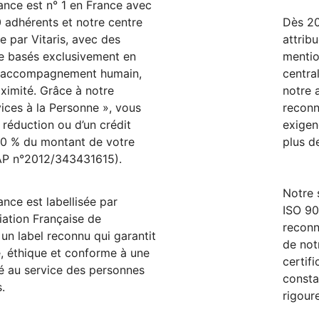
ance est n° 1 en France avec
 adhérents et notre centre
Dès 20
e par Vitaris, avec des
attrib
e basés exclusivement en
mentio
n accompagnement humain,
centra
oximité. Grâce à notre
notre
ices à la Personne », vous
reconn
 réduction ou d’un crédit
exigen
50 % du montant de votre
plus d
P n°2012/343431615).
Notre 
ance est labellisée par
ISO 90
iation Française de
reconn
 un label reconnu qui garantit
de no
e, éthique et conforme à une
certif
té au service des personnes
consta
s.
rigour