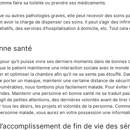
comme faire sa toilette ou prendre ses médicaments.
e ou autres pathologies graves, elle peut recevoir des soins pal
 avoir la charge de dispenser ces soins. Il peut s’agir des infi
lliatifs, des services d’hospitalisation à domicile, etc. Tout cela
onne santé
 pour qu’il puisse vivre ses derniers moments dans de bonnes c
ue le patient maintienne une interaction sociale avec le monde e
er et optimiser la chambre afin qu’il ne se sente pas étouffé. Da
e porter un masque, maintenir une certaine distance de sécurité,
lnérables, nous tombons plus facilement malade. Pour éviter t
mandes. Maintenir une personne en bonne santé ne se traduit p
’agit de petites attentions, des dernières volontés avant de tirer 
r tous les désirs, les projets et volontés de la personne. Comme 
personne malade, vous aurez en votre possession une information 
l’accomplissement de fin de vie des sé