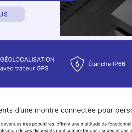
US
GÉOLOCALISATION
Étanche IP66
avec traceur GPS
ents d’une montre connectée pour per
devenues très populaires, offrant une multitude de fonctionnali
ilisation de ces dispositifs peut comporter des risques et des i