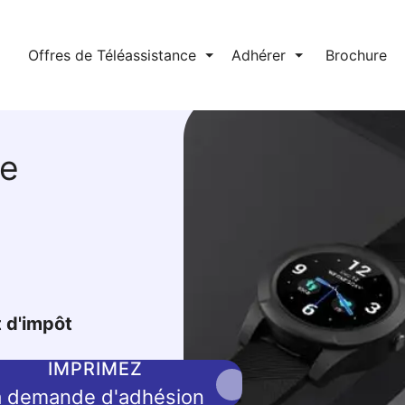
l
Offres de Téléassistance
⏷
Adhérer
⏷
Brochure
ée
t d'impôt
IMPRIMEZ
a demande d'adhésion