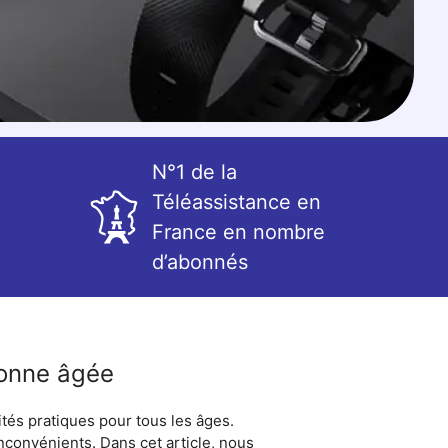
N°1 de la
Téléassistance en
France en nombre
d’abonnés
sonne âgée
tés pratiques pour tous les âges.
nconvénients. Dans cet article, nous