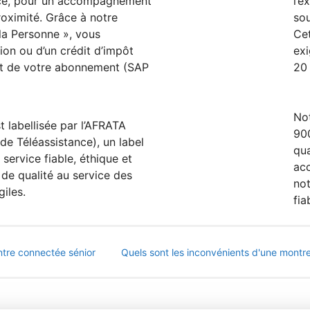
nce, pour un accompagnement
l’e
roximité. Grâce à notre
sou
la Personne », vous
Cet
ion ou d’un crédit d’impôt
exi
t de votre abonnement (SAP
20 
Not
t labellisée par l’AFRATA
900
de Téléassistance), un label
qua
 service fiable, éthique et
ac
de qualité au service des
not
iles.
fia
tre connectée sénior
Quels sont les inconvénients d'une mont