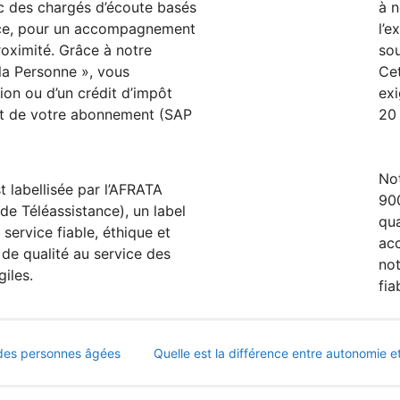
ec des chargés d’écoute basés
à n
nce, pour un accompagnement
l’e
roximité. Grâce à notre
sou
la Personne », vous
Cet
ion ou d’un crédit d’impôt
exi
t de votre abonnement (SAP
20 
Not
t labellisée par l’AFRATA
900
de Téléassistance), un label
qua
 service fiable, éthique et
ac
de qualité au service des
not
iles.
fia
r des personnes âgées
Quelle est la différence entre autonomie 