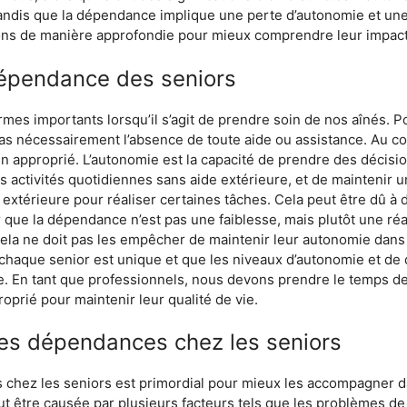
tandis que la dépendance implique une perte d’autonomie et une
ions de manière approfondie pour mieux comprendre leur impact 
 dépendance des seniors
es importants lorsqu’il s’agit de prendre soin de nos aînés. Pou
s nécessairement l’absence de toute aide ou assistance. Au con
n approprié. L’autonomie est la capacité de prendre des décisi
s activités quotidiennes sans aide extérieure, et de maintenir u
 extérieure pour réaliser certaines tâches. Cela peut être dû à
er que la dépendance n’est pas une faiblesse, mais plutôt une réa
la ne doit pas les empêcher de maintenir leur autonomie dans d
 chaque senior est unique et que les niveaux d’autonomie et d
e. En tant que professionnels, nous devons prendre le temps d
roprié pour maintenir leur qualité de vie.
es dépendances chez les seniors
ez les seniors est primordial pour mieux les accompagner dans
t être causée par plusieurs facteurs tels que les problèmes de s