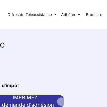
l
Offres de Téléassistance
⏷
Adhérer
⏷
Brochure
ée
t d'impôt
IMPRIMEZ
a demande d'adhésion