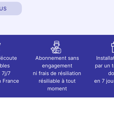
US
’écoute
Abonnement sans
Installa
bles
engagement
par un 
 7j/7
ni frais de résiliation
do
n France
résiliable à tout
en 7 jo
moment