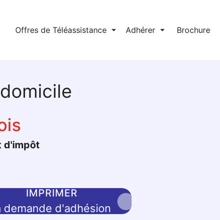
l
Offres de Téléassistance
⏷
Adhérer
⏷
Brochure
 domicile
ois
t d'impôt
IMPRIMER
a demande d'adhésion