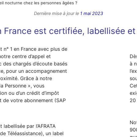
eil nocturne chez les personnes âgées ?
Dernière mise à jour le
1 mai 2023
 France est certifiée, labellisée e
t n° 1 en France avec plus de
otre centre d’appel et
Dè
ec des chargés d’écoute basés
à n
nce, pour un accompagnement
l’e
roximité. Grâce à notre
sou
la Personne », vous
Cet
ion ou d’un crédit d’impôt
exi
t de votre abonnement (SAP
20 
Not
t labellisée par l’AFRATA
900
de Téléassistance), un label