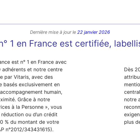
Dernière mise à jour le
22 janvier 2026
° 1 en France est certifiée, labell
ance est n° 1 en France avec
 adhérents et notre centre
Dès 20
e par Vitaris, avec des
attrib
e basés exclusivement en
mentio
n accompagnement humain,
centra
oximité. Grâce à notre
notre
ices à la Personne », vous
reconn
 réduction ou d’un crédit
exigen
50 % du montant de votre
plus d
P n°2012/343431615).