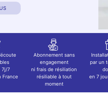
US
’écoute
Abonnement sans
Installa
bles
engagement
par un 
 7j/7
ni frais de résiliation
do
n France
résiliable à tout
en 7 jo
moment