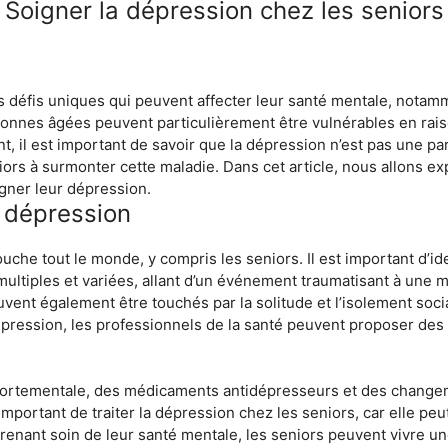
Soigner la dépression chez les seniors
 défis uniques qui peuvent affecter leur santé mentale, notamm
onnes âgées peuvent particulièrement être vulnérables en raiso
il est important de savoir que la dépression n’est pas une part
iors à surmonter cette maladie. Dans cet article, nous allons exp
igner leur dépression.
a dépression
uche tout le monde, y compris les seniors. Il est important d’id
 multiples et variées, allant d’un événement traumatisant à une 
t également être touchés par la solitude et l’isolement social
épression, les professionnels de la santé peuvent proposer des 
portementale, des médicaments antidépresseurs et des changem
 important de traiter la dépression chez les seniors, car elle p
 prenant soin de leur santé mentale, les seniors peuvent vivre u