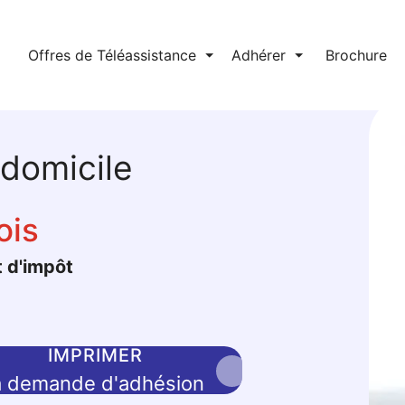
l
Offres de Téléassistance
⏷
Adhérer
⏷
Brochure
 domicile
ois
t d'impôt
IMPRIMER
a demande d'adhésion