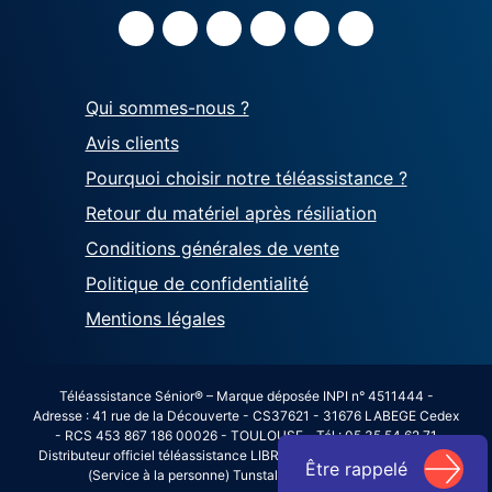
Qui sommes-nous ?
Avis clients
Pourquoi choisir notre téléassistance ?
Retour du matériel après résiliation
Conditions générales de vente
Politique de confidentialité
Mentions légales
Téléassistance Sénior® – Marque déposée INPI n° 4511444 -
Adresse : 41 rue de la Découverte - CS37621 - 31676 LABEGE Cedex
- RCS 453 867 186 00026 - TOULOUSE - Tél : 05 35 54 62 71
Distributeur officiel téléassistance LIBRALERTE avec agrément SAP
Être rappelé
(Service à la personne) Tunstall n°2012/343431615